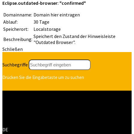
Eclipse.outdated-browser: "confirmed"
Domainname:
Domain hier eintragen
Ablauf:
30 Tage
Speicherort:
Localstorage
Speichert den Zustand der Hinweisleiste
Beschreibung:
"Outdated Browser".
Schließen
Suchbegriffe
Drücken Sie die Eingabetaste um zu suchen
Menu
DE