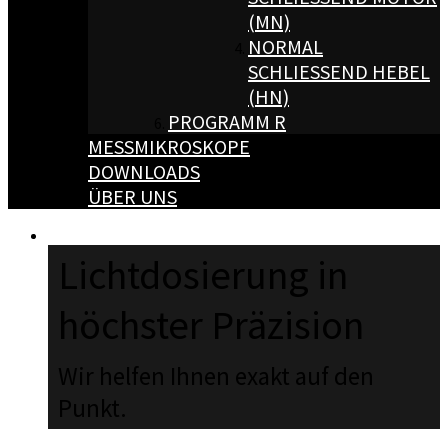
MN)
NORMAL
SCHLIESSEND HEBEL (
HN)
PROGRAMM R
MESSMIKROSKOPE
DOWNLOADS
ÜBER UNS
Lichtdosierung in
höchster Präzision
Wir helfen Ihnen exakt auf den
Punkt.
JETZT ANRUFEN